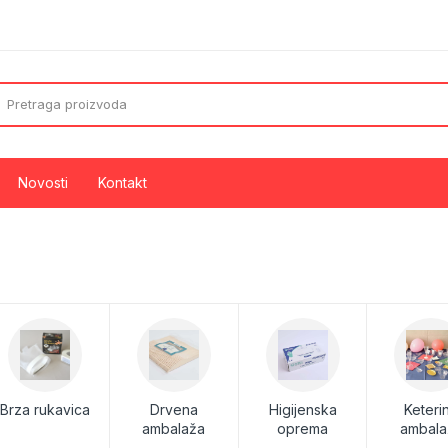
Novosti
Kontakt
de
Aluminijumske folije
Aluminijumske posude i ovali
za smeće
Brza rukavica
Drvena
Higijenska
Keteri
ambalaža
oprema
ambala