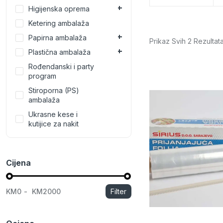
Podmetači, stolnjaci i omotni papir
Higijenska oprema
Polipropilenska (P
Ambalaža pulpa (šećerna trska)
Ketering ambalaža
Plastični escajg
Papirna ambalaža
Tanjiri
Prikaz Svih 2 Rezultat
Plastična ambalaža
Rođendanski i party
program
Stiroporna (PS)
ambalaža
Ukrasne kese i
kutijice za nakit
Cijena
KM0
KM2000
Filter