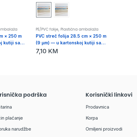
,
 ambalaža
PE/PVC folije
Plastična ambalaža
cm × 250 m
PVC streč folija 28.5 cm × 250 m
 kutiji sa
(9 µm) — u kartonskoj kutiji sa
e
nožićem za isijecanje
7,10
KM
risnička podrška
Korisnički linkovi
tarina
Prodavnica
in plaćanje
Korpa
oruka narudžbe
Omiljeni proizvodi