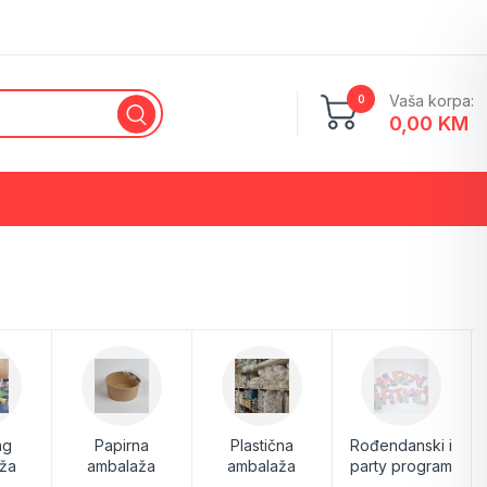
Vaša korpa:
0
0,00
KM
Ketering ambalaža
Stiroporna (PS) ambalaža
Brza rukavica
Higijenska oprema
Drvena ambalaža
ng
Papirna
Plastična
Rođendanski i
ža
ambalaža
ambalaža
party program
Rođendanski i party program