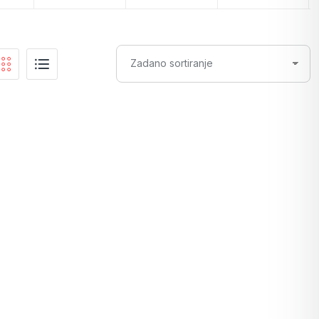
Ukrasne kese i kutijice za nakit