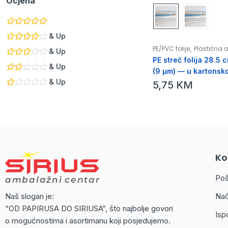
Ocjena
& Up
,
PE/PVC folije
Plastična
& Up
PE streč folija 28.5 
& Up
(9 µm) — u kartonskoj
& Up
nožićem za isijecanj
5,75
KM
Ko
Poš
Naš slogan je:
Nač
“OD PAPIRUSA DO SIRIUSA”, što najbolje govori
Isp
o mogućnostima i asortimanu koji posjedujemo.