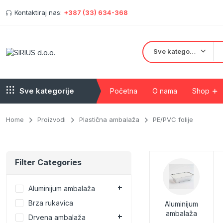
Kontaktiraj nas:
+387 (33) 634-368
Sve kategorije
Sve kategorije
Početna
O nama
Shop
Home
Proizvodi
Plastična ambalaža
PE/PVC folije
Kartonske kutije
Crne salatne posu
Kraft posude
Pet ambalaža
Filter Categories
Papir za pečenje
Plastične čaše
Papirne čaše
PE/PVC folije
Aluminijum ambalaža
Papirne kese
Brza rukavica
PVC kese i vreće 
Aluminijum
ambalaža
Papirne salvete, ubrusi i toalet papri
Drvena ambalaža
Tanjiri