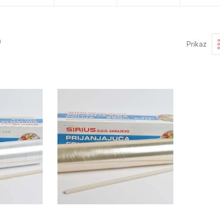
P) ambalaža
a
Prikaz