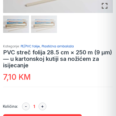
,
Kategorije:
PE/PVC folije
Plastična ambalaža
PVC streč folija 28.5 cm × 250 m (9 µm)
— u kartonskoj kutiji sa nožićem za
isijecanje
7,10
KM
Količina: