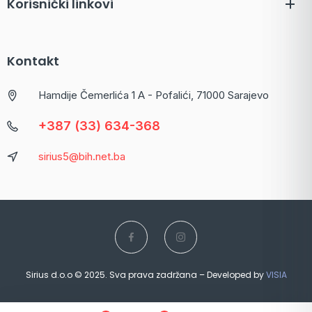
Korisnički linkovi
Kontakt
Hamdije Čemerlića 1 A - Pofalići, 71000 Sarajevo
+387 (33) 634-368
sirius5@bih.net.ba
Sirius d.o.o © 2025. Sva prava zadržana – Developed by
VISIA