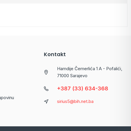
Kontakt
Hamdije Čemerlića 1 A - Pofalići,
71000 Sarajevo
+387 (33) 634-368
kupovinu
sirius5@bih.net.ba