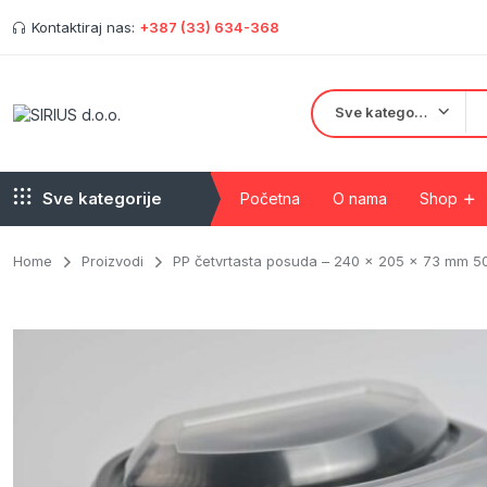
Kontaktiraj nas:
+387 (33) 634-368
Sve kategorije
Sve kategorije
Početna
O nama
Shop
Home
Proizvodi
PP četvrtasta posuda – 240 x 205 x 73 mm 50
Kartonske kutije
Crne salatne posu
Kraft posude
Pet ambalaža
Papir za pečenje
Plastične čaše
Papirne čaše
PE/PVC folije
Papirne kese
PVC kese i vreće 
Papirne salvete, ubrusi i toalet papri
Tanjiri