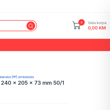
Vaša korpa:
0
0,00
KM
Ketering ambalaža
Stiroporna (PS) ambalaža
pilenska (PP) ambalaža
– 240 x 205 x 73 mm 50/1
Brza rukavica
Higijenska oprema
Drvena ambalaža
Rođendanski i party program