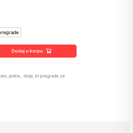
Ukrasne kese i kutijice za nakit
pregrade
Dodaj u korpu
m, jedna , dvije, tri pregrade za