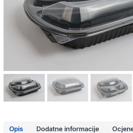
Podmetači, stolnjaci i omotni papir
Polipropilenska (P
Ambalaža pulpa (šećerna trska)
Plastični escajg
Tanjiri
Opis
Dodatne informacije
Ocjen