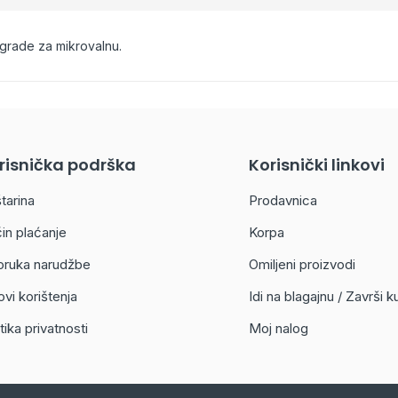
egrade za mikrovalnu.
risnička podrška
Korisnički linkovi
tarina
Prodavnica
in plaćanje
Korpa
oruka narudžbe
Omiljeni proizvodi
ovi korištenja
Idi na blagajnu / Završi 
tika privatnosti
Moj nalog