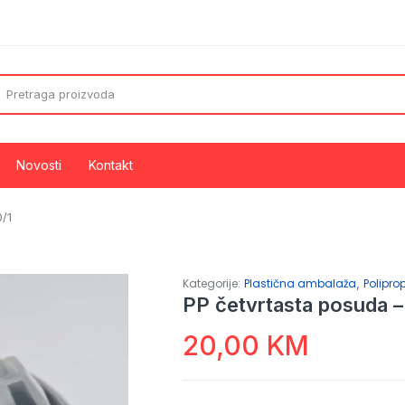
Novosti
Kontakt
/1
de
Aluminijumske folije
Aluminijumske posude i ovali
,
Kategorije:
Plastična ambalaža
Polipro
PP četvrtasta posuda 
20,00
KM
za smeće