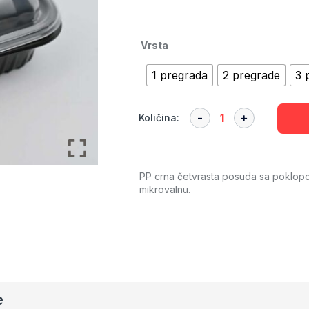
P) ambalaža
Vrsta
1 pregrada
2 pregrade
3 
Količina:
PP crna četvrasta posuda sa poklopce
mikrovalnu.
e