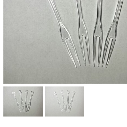
Podmetači, stolnjaci i omotni papir
Polipropilenska (P
Ambalaža pulpa (šećerna trska)
Plastični escajg
Tanjiri