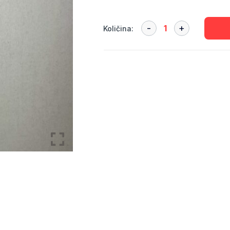
P) ambalaža
Količina: