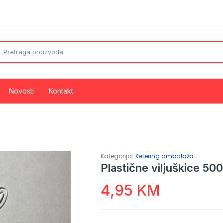
Novosti
Kontakt
de
Aluminijumske folije
Aluminijumske posude i ovali
Kategorija:
Ketering ambalaža
Plastične viljuškice 500
4,95
KM
za smeće