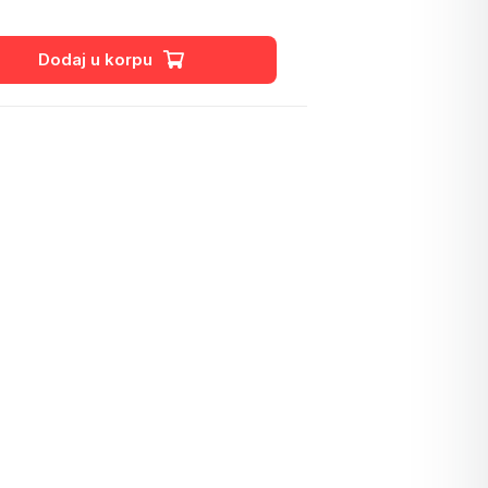
Ukrasne kese i kutijice za nakit
Dodaj u korpu