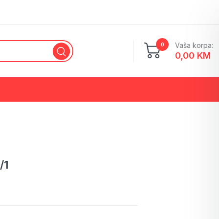
Vaša korpa:
0
0,00
KM
Ketering ambalaža
Stiroporna (PS) ambalaža
/1
Brza rukavica
Higijenska oprema
Drvena ambalaža
Rođendanski i party program