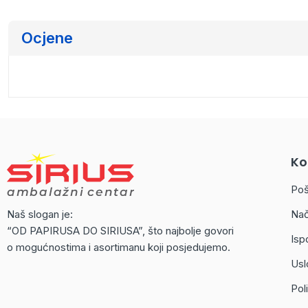
Ocjene
Ko
Poš
Naš slogan je:
Nač
“OD PAPIRUSA DO SIRIUSA”, što najbolje govori
Isp
o mogućnostima i asortimanu koji posjedujemo.
Usl
Poli