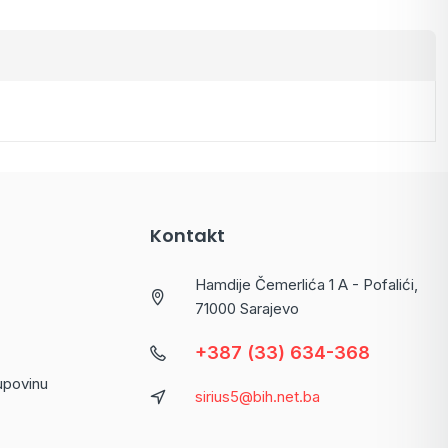
Kontakt
Hamdije Čemerlića 1 A - Pofalići,
71000 Sarajevo
+387 (33) 634-368
kupovinu
sirius5@bih.net.ba