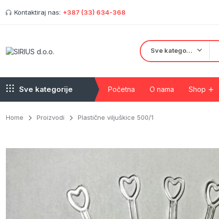
Kontaktiraj nas:
+387 (33) 634-368
Sve kategorije
Sve kategorije
Početna
O nama
Shop
Home
Proizvodi
Plastične viljuškice 500/1
Kartonske kutije
Crne salatne posu
Kraft posude
Pet ambalaža
Papir za pečenje
Plastične čaše
Papirne čaše
PE/PVC folije
Papirne kese
PVC kese i vreće 
Papirne salvete, ubrusi i toalet papri
Tanjiri