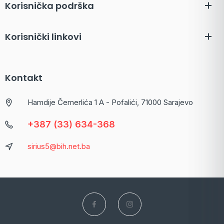
Korisnička podrška
Korisnički linkovi
Kontakt
Hamdije Čemerlića 1 A - Pofalići, 71000 Sarajevo
+387 (33) 634-368
sirius5@bih.net.ba