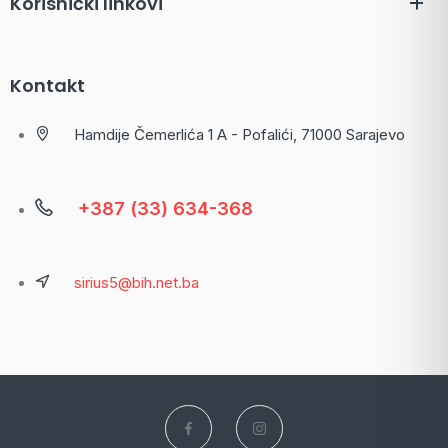
Korisnički linkovi
Kontakt
Hamdije Čemerlića 1 A - Pofalići, 71000 Sarajevo
+387 (33) 634-368
sirius5@bih.net.ba