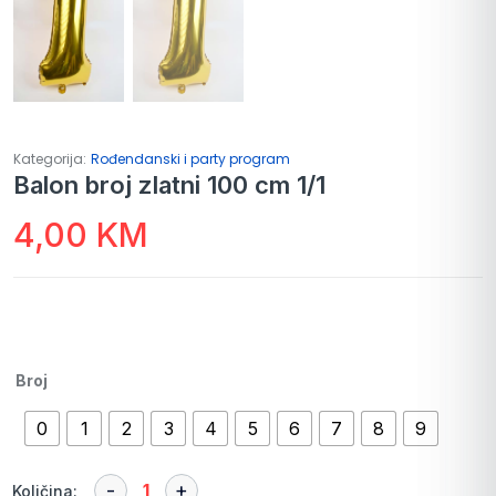
Kategorija:
Rođendanski i party program
Balon broj zlatni 100 cm 1/1
4,00
KM
Broj
0
1
2
3
4
5
6
7
8
9
Količina: