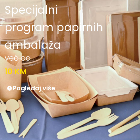
Specijalni
program papirnih
ambalaža
već od
10 KM
Pogledaj više