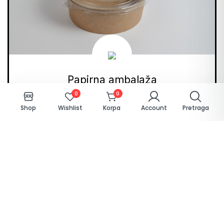
Papirna ambalaža
0
0
Kartonske kutije i tanjirići, kraft posude, papirne čaše,
Shop
Wishlist
Korpa
Account
Pretraga
kese, salvete, ubrusi
Pogledaj