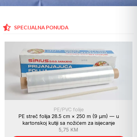
SPECIJALNA PONUDA
PE/PVC folije
PE streč folija 28.5 cm × 250 m (9 µm) — u
kartonskoj kutiji sa nožićem za isijecanje
5,75
KM