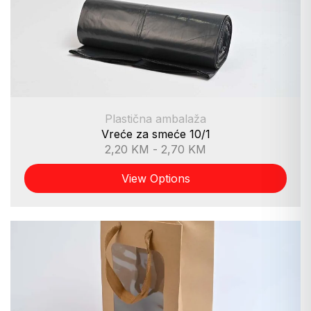
Plastična ambalaža
Vreće za smeće 10/1
2,20
KM
-
2,70
KM
View Options