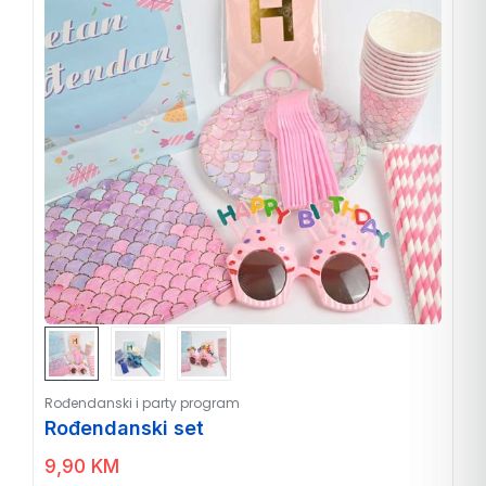
Rođendanski i party program
Rođendanski set
9,90
KM