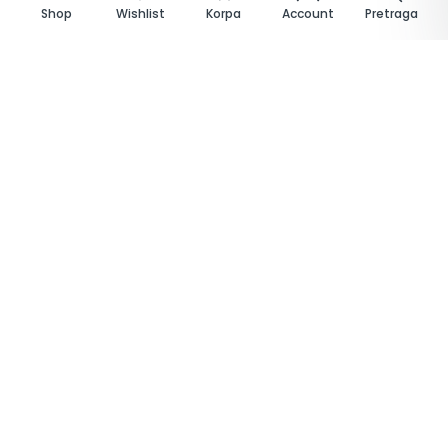
Shop
Wishlist
Korpa
Account
Pretraga
Papirna ambalaža
Kartonske kutije i tanjirići, kraft posude, papirne čaše,
kese, salvete, ubrusi
Pogledaj