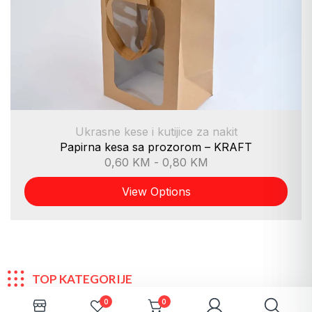
Ukrasne kese i kutijice za nakit
Papirna kesa sa prozorom – KRAFT
0,60
KM
-
0,80
KM
View Options
TOP KATEGORIJE
0
0