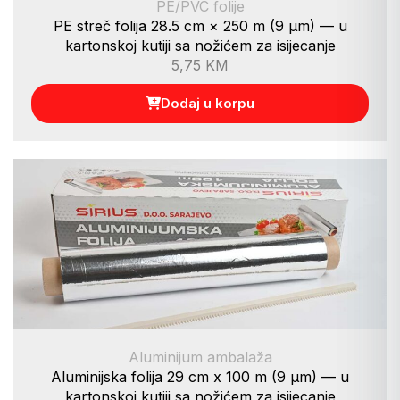
PE/PVC folije
PE streč folija 28.5 cm × 250 m (9 µm) — u
kartonskoj kutiji sa nožićem za isijecanje
5,75
KM
Dodaj u korpu
Aluminijum ambalaža
Aluminijska folija 29 cm x 100 m (9 µm) — u
kartonskoj kutiji sa nožićem za isijecanje