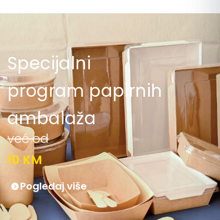
Specijalni
program papirnih
ambalaža
već od
10 KM
Pogledaj više