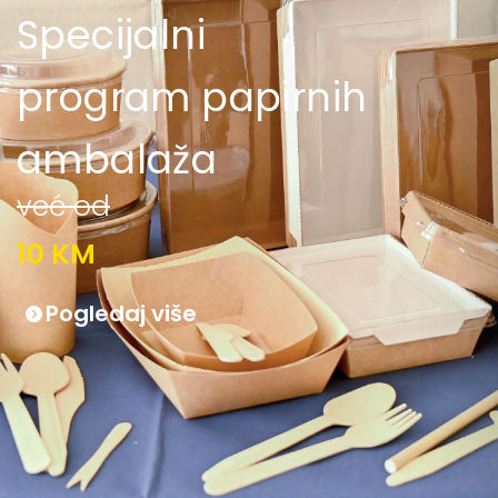
Specijalni
program papirnih
ambalaža
već od
10 KM
Pogledaj više