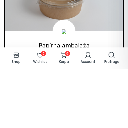
Papirna ambalaža
0
0
Kartonske kutije i tanjirići, kraft posude, papirne čaše,
Shop
Wishlist
Korpa
Account
Pretraga
kese, salvete, ubrusi
Pogledaj