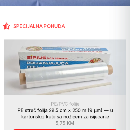
SPECIJALNA PONUDA
PE/PVC folije
PE streč folija 28.5 cm × 250 m (9 µm) — u
kartonskoj kutiji sa nožićem za isijecanje
5,75
KM