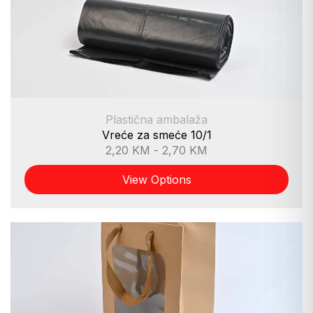
Plastična ambalaža
Vreće za smeće 10/1
2,20
KM
-
2,70
KM
View Options