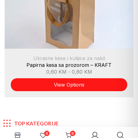
Ukrasne kese i kutijice za nakit
Papirna kesa sa prozorom – KRAFT
0,60
KM
-
0,80
KM
View Options
TOP KATEGORIJE
0
0