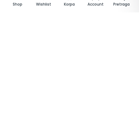
Shop
Wishlist
Korpa
Account
Pretraga
Papirna ambalaža
Kartonske kutije i tanjirići, kraft posude, papirne čaše,
kese, salvete, ubrusi
Pogledaj