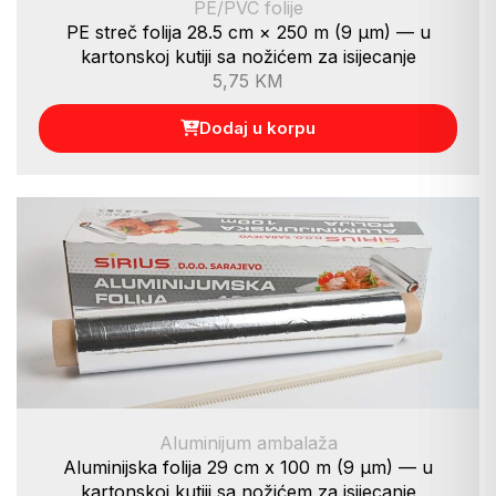
PE/PVC folije
PE streč folija 28.5 cm × 250 m (9 µm) — u
kartonskoj kutiji sa nožićem za isijecanje
5,75
KM
Dodaj u korpu
Aluminijum ambalaža
Aluminijska folija 29 cm x 100 m (9 µm) — u
kartonskoj kutiji sa nožićem za isijecanje