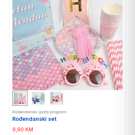
Rođendanski i party program
Rođendanski set
9,90
KM