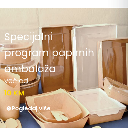
Specijalni
program papirnih
ambalaža
već od
10 KM
Pogledaj više