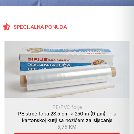
SPECIJALNA PONUDA
PE/PVC folije
PE streč folija 28.5 cm × 250 m (9 µm) — u
kartonskoj kutiji sa nožićem za isijecanje
5,75
KM