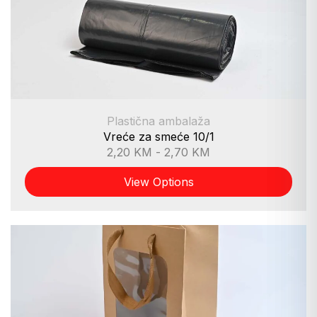
Plastična ambalaža
Vreće za smeće 10/1
2,20
KM
-
2,70
KM
View Options