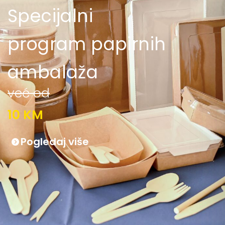
Specijalni
program papirnih
ambalaža
već od
10 KM
Pogledaj više