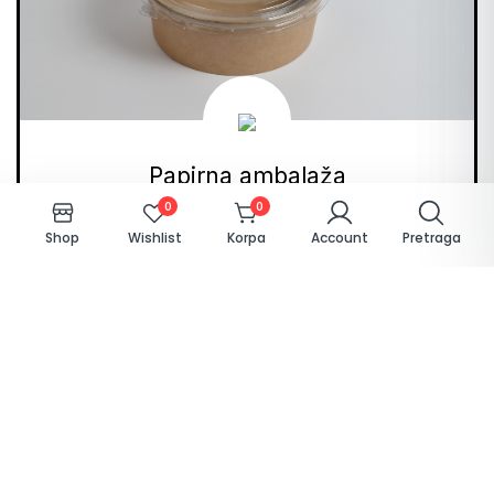
Papirna ambalaža
0
0
Kartonske kutije i tanjirići, kraft posude, papirne čaše,
Shop
Wishlist
Korpa
Account
Pretraga
kese, salvete, ubrusi
Pogledaj